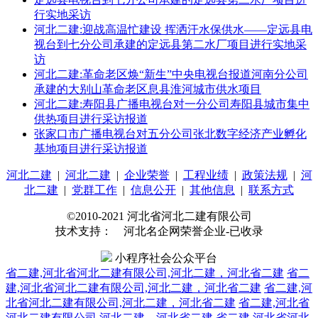
行实地采访
河北二建:迎战高温忙建设 挥洒汗水保供水——定远县电
视台到七分公司承建的定远县第二水厂项目进行实地采
访
河北二建:革命老区焕“新生”中央电视台报道河南分公司
承建的大别山革命老区息县淮河城市供水项目
河北二建:寿阳县广播电视台对一分公司寿阳县城市集中
供热项目进行采访报道
张家口市广播电视台对五分公司张北数字经济产业孵化
基地项目进行采访报道
河北二建
|
河北二建
|
企业荣誉
|
工程业绩
|
政策法规
|
河
北二建
|
党群工作
|
信息公开
|
其他信息
|
联系方式
©2010-2021 河北省河北二建有限公司
技术支持： 河北名企网荣誉企业-已收录
小程序社会公众平台
省二建,河北省河北二建有限公司,河北二建，河北省二建
省二
建,河北省河北二建有限公司,河北二建，河北省二建
省二建,河
北省河北二建有限公司,河北二建，河北省二建
省二建,河北省
河北二建有限公司,河北二建，河北省二建
省二建,河北省河北