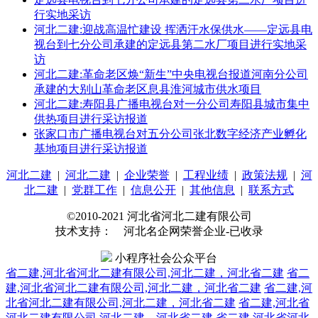
行实地采访
河北二建:迎战高温忙建设 挥洒汗水保供水——定远县电
视台到七分公司承建的定远县第二水厂项目进行实地采
访
河北二建:革命老区焕“新生”中央电视台报道河南分公司
承建的大别山革命老区息县淮河城市供水项目
河北二建:寿阳县广播电视台对一分公司寿阳县城市集中
供热项目进行采访报道
张家口市广播电视台对五分公司张北数字经济产业孵化
基地项目进行采访报道
河北二建
|
河北二建
|
企业荣誉
|
工程业绩
|
政策法规
|
河
北二建
|
党群工作
|
信息公开
|
其他信息
|
联系方式
©2010-2021 河北省河北二建有限公司
技术支持： 河北名企网荣誉企业-已收录
小程序社会公众平台
省二建,河北省河北二建有限公司,河北二建，河北省二建
省二
建,河北省河北二建有限公司,河北二建，河北省二建
省二建,河
北省河北二建有限公司,河北二建，河北省二建
省二建,河北省
河北二建有限公司,河北二建，河北省二建
省二建,河北省河北