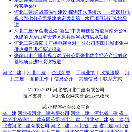
行实地采访
河北二建:迎战高温忙建设 挥洒汗水保供水——定远县电
视台到七分公司承建的定远县第二水厂项目进行实地采
访
河北二建:革命老区焕“新生”中央电视台报道河南分公司
承建的大别山革命老区息县淮河城市供水项目
河北二建:寿阳县广播电视台对一分公司寿阳县城市集中
供热项目进行采访报道
张家口市广播电视台对五分公司张北数字经济产业孵化
基地项目进行采访报道
河北二建
|
河北二建
|
企业荣誉
|
工程业绩
|
政策法规
|
河
北二建
|
党群工作
|
信息公开
|
其他信息
|
联系方式
©2010-2021 河北省河北二建有限公司
技术支持： 河北名企网荣誉企业-已收录
小程序社会公众平台
省二建,河北省河北二建有限公司,河北二建，河北省二建
省二
建,河北省河北二建有限公司,河北二建，河北省二建
省二建,河
北省河北二建有限公司,河北二建，河北省二建
省二建,河北省
河北二建有限公司,河北二建，河北省二建
省二建,河北省河北