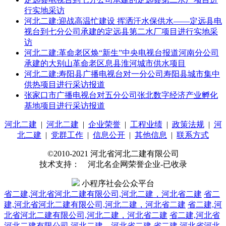
行实地采访
河北二建:迎战高温忙建设 挥洒汗水保供水——定远县电
视台到七分公司承建的定远县第二水厂项目进行实地采
访
河北二建:革命老区焕“新生”中央电视台报道河南分公司
承建的大别山革命老区息县淮河城市供水项目
河北二建:寿阳县广播电视台对一分公司寿阳县城市集中
供热项目进行采访报道
张家口市广播电视台对五分公司张北数字经济产业孵化
基地项目进行采访报道
河北二建
|
河北二建
|
企业荣誉
|
工程业绩
|
政策法规
|
河
北二建
|
党群工作
|
信息公开
|
其他信息
|
联系方式
©2010-2021 河北省河北二建有限公司
技术支持： 河北名企网荣誉企业-已收录
小程序社会公众平台
省二建,河北省河北二建有限公司,河北二建，河北省二建
省二
建,河北省河北二建有限公司,河北二建，河北省二建
省二建,河
北省河北二建有限公司,河北二建，河北省二建
省二建,河北省
河北二建有限公司,河北二建，河北省二建
省二建,河北省河北