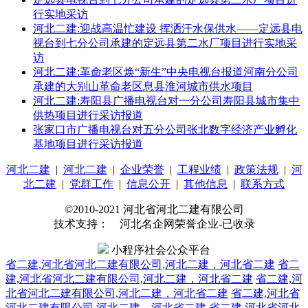
行实地采访
河北二建:迎战高温忙建设 挥洒汗水保供水——定远县电
视台到七分公司承建的定远县第二水厂项目进行实地采
访
河北二建:革命老区焕“新生”中央电视台报道河南分公司
承建的大别山革命老区息县淮河城市供水项目
河北二建:寿阳县广播电视台对一分公司寿阳县城市集中
供热项目进行采访报道
张家口市广播电视台对五分公司张北数字经济产业孵化
基地项目进行采访报道
河北二建
|
河北二建
|
企业荣誉
|
工程业绩
|
政策法规
|
河
北二建
|
党群工作
|
信息公开
|
其他信息
|
联系方式
©2010-2021 河北省河北二建有限公司
技术支持： 河北名企网荣誉企业-已收录
小程序社会公众平台
省二建,河北省河北二建有限公司,河北二建，河北省二建
省二
建,河北省河北二建有限公司,河北二建，河北省二建
省二建,河
北省河北二建有限公司,河北二建，河北省二建
省二建,河北省
河北二建有限公司,河北二建，河北省二建
省二建,河北省河北