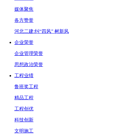
媒体聚焦
各方赞誉
河北二建:纠“四风” 树新风
企业荣誉
企业管理荣誉
思想政治荣誉
工程业绩
鲁班奖工程
精品工程
工程创优
科技创新
文明施工