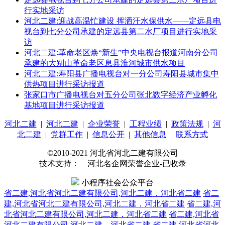
行实地采访
河北二建:迎战高温忙建设 挥洒汗水保供水——定远县电
视台到七分公司承建的定远县第二水厂项目进行实地采
访
河北二建:革命老区焕“新生”中央电视台报道河南分公司
承建的大别山革命老区息县淮河城市供水项目
河北二建:寿阳县广播电视台对一分公司寿阳县城市集中
供热项目进行采访报道
张家口市广播电视台对五分公司张北数字经济产业孵化
基地项目进行采访报道
河北二建
|
河北二建
|
企业荣誉
|
工程业绩
|
政策法规
|
河
北二建
|
党群工作
|
信息公开
|
其他信息
|
联系方式
©2010-2021 河北省河北二建有限公司
技术支持： 河北名企网荣誉企业-已收录
小程序社会公众平台
省二建,河北省河北二建有限公司,河北二建，河北省二建
省二
建,河北省河北二建有限公司,河北二建，河北省二建
省二建,河
北省河北二建有限公司,河北二建，河北省二建
省二建,河北省
河北二建有限公司,河北二建，河北省二建
省二建,河北省河北