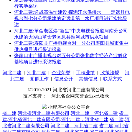
行实地采访
河北二建:迎战高温忙建设 挥洒汗水保供水——定远县电
视台到七分公司承建的定远县第二水厂项目进行实地采
访
河北二建:革命老区焕“新生”中央电视台报道河南分公司
承建的大别山革命老区息县淮河城市供水项目
河北二建:寿阳县广播电视台对一分公司寿阳县城市集中
供热项目进行采访报道
张家口市广播电视台对五分公司张北数字经济产业孵化
基地项目进行采访报道
河北二建
|
河北二建
|
企业荣誉
|
工程业绩
|
政策法规
|
河
北二建
|
党群工作
|
信息公开
|
其他信息
|
联系方式
©2010-2021 河北省河北二建有限公司
技术支持： 河北名企网荣誉企业-已收录
小程序社会公众平台
省二建,河北省河北二建有限公司,河北二建，河北省二建
省二
建,河北省河北二建有限公司,河北二建，河北省二建
省二建,河
北省河北二建有限公司,河北二建，河北省二建
省二建,河北省
河北二建有限公司,河北二建，河北省二建
省二建,河北省河北