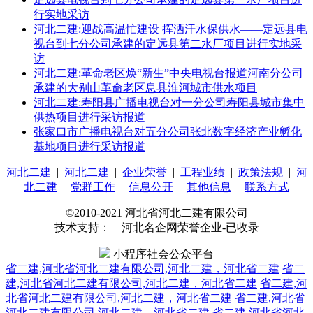
行实地采访
河北二建:迎战高温忙建设 挥洒汗水保供水——定远县电
视台到七分公司承建的定远县第二水厂项目进行实地采
访
河北二建:革命老区焕“新生”中央电视台报道河南分公司
承建的大别山革命老区息县淮河城市供水项目
河北二建:寿阳县广播电视台对一分公司寿阳县城市集中
供热项目进行采访报道
张家口市广播电视台对五分公司张北数字经济产业孵化
基地项目进行采访报道
河北二建
|
河北二建
|
企业荣誉
|
工程业绩
|
政策法规
|
河
北二建
|
党群工作
|
信息公开
|
其他信息
|
联系方式
©2010-2021 河北省河北二建有限公司
技术支持： 河北名企网荣誉企业-已收录
小程序社会公众平台
省二建,河北省河北二建有限公司,河北二建，河北省二建
省二
建,河北省河北二建有限公司,河北二建，河北省二建
省二建,河
北省河北二建有限公司,河北二建，河北省二建
省二建,河北省
河北二建有限公司,河北二建，河北省二建
省二建,河北省河北