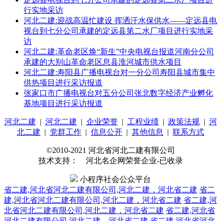
行实地采访
河北二建:迎战高温忙建设 挥洒汗水保供水——定远县电
视台到七分公司承建的定远县第二水厂项目进行实地采
访
河北二建:革命老区焕“新生”中央电视台报道河南分公司
承建的大别山革命老区息县淮河城市供水项目
河北二建:寿阳县广播电视台对一分公司寿阳县城市集中
供热项目进行采访报道
张家口市广播电视台对五分公司张北数字经济产业孵化
基地项目进行采访报道
河北二建
|
河北二建
|
企业荣誉
|
工程业绩
|
政策法规
|
河
北二建
|
党群工作
|
信息公开
|
其他信息
|
联系方式
©2010-2021 河北省河北二建有限公司
技术支持： 河北名企网荣誉企业-已收录
小程序社会公众平台
省二建,河北省河北二建有限公司,河北二建，河北省二建
省二
建,河北省河北二建有限公司,河北二建，河北省二建
省二建,河
北省河北二建有限公司,河北二建，河北省二建
省二建,河北省
河北二建有限公司,河北二建，河北省二建
省二建,河北省河北