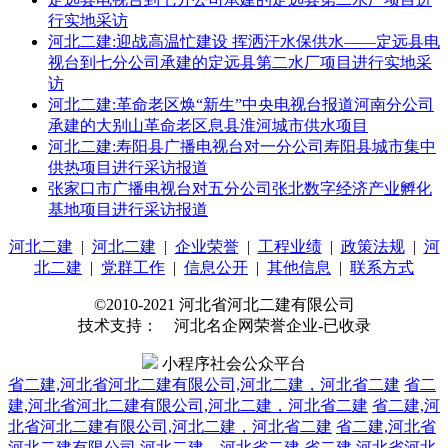
行实地采访
河北二建:迎战高温忙建设 挥洒汗水保供水——定远县电
视台到七分公司承建的定远县第二水厂项目进行实地采
访
河北二建:革命老区焕“新生”中央电视台报道河南分公司
承建的大别山革命老区息县淮河城市供水项目
河北二建:寿阳县广播电视台对一分公司寿阳县城市集中
供热项目进行采访报道
张家口市广播电视台对五分公司张北数字经济产业孵化
基地项目进行采访报道
河北二建
|
河北二建
|
企业荣誉
|
工程业绩
|
政策法规
|
河
北二建
|
党群工作
|
信息公开
|
其他信息
|
联系方式
©2010-2021 河北省河北二建有限公司
技术支持： 河北名企网荣誉企业-已收录
小程序社会公众平台
省二建,河北省河北二建有限公司,河北二建，河北省二建
省二
建,河北省河北二建有限公司,河北二建，河北省二建
省二建,河
北省河北二建有限公司,河北二建，河北省二建
省二建,河北省
河北二建有限公司,河北二建，河北省二建
省二建,河北省河北